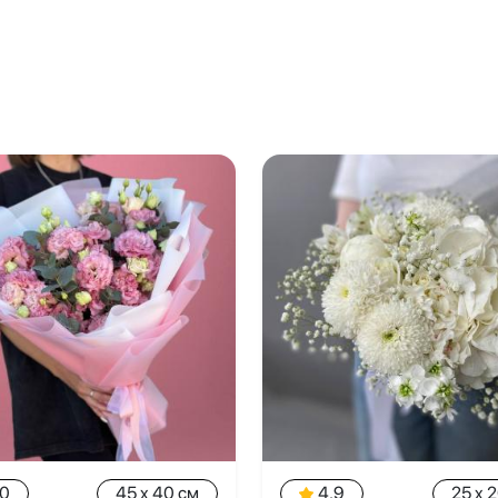
.0
45 x 40 см
4.9
25 x 