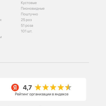
Кустовые
Пионовидные
Поштучно
и
25 роз
51 роза
101 шт.
м
Рейтинг организации в яндексе