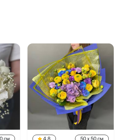
20 см
4.8
50 x 50 см