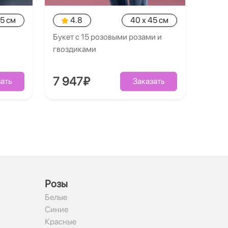
35 см
4.8
40 x 45 см
Букет с 15 розовыми розами и
гвоздиками
7 947₽
ать
Заказать
Рoзы
Белые
Синие
Красные