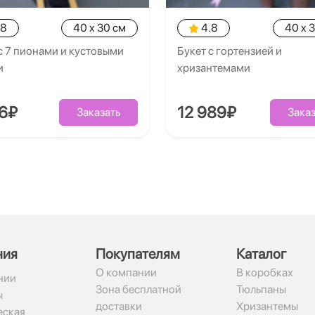
.8
40 x 30 см
4.8
40 x 
с 7 пионами и кустовыми
Букет с гортензией и
и
хризантемами
26₽
12 989₽
Заказать
Заказ
ния
Покупателям
Каталог
О компании
В коробках
нии
Зона бесплатной
Тюльпаны
ы
доставки
Хризантемы
ская