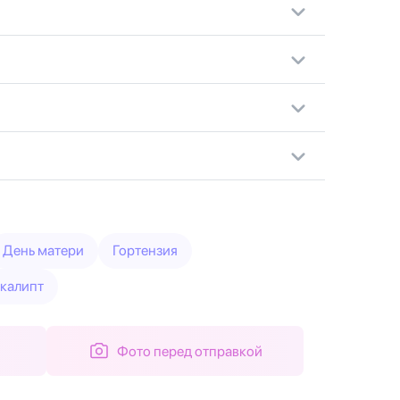
День матери
Гортензия
калипт
Фото перед отправкой