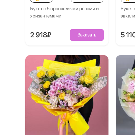
Букет с 5 оранжевыми розами и
Букет 
хризантемами
эвкал
2 918₽
5 11
Заказать