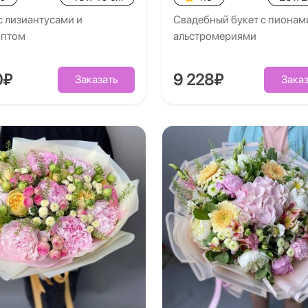
с лизиантусами и
Свадебный букет с пионам
иптом
альстромериями
0₽
9 228₽
Заказать
Заказ