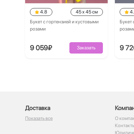
4.8
45 x 45 см
4
Букет с гортензией и кустовыми
Букет 
розами
розам
9 059₽
9 7
Заказать
Доставка
Компа
Показать все
О компа
Контакт
Юридиче