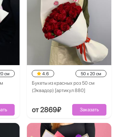
20 см
4.6
50 x 20 см
см
Букеты из красных роз 50 см
(Эквадор) [артикул 880]
от 2869₽
ать
Заказать