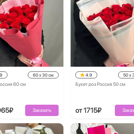
.9
60 x 30 см
4.9
50 x 
оссия 60 см
Букет роз Россия 50 см
965₽
от 1715₽
Заказать
Заказ