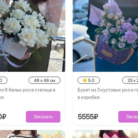
0
48 x 48 см
5.0
25 x 
из 9 белых роз в статице в
Букет из 3 кустовых роз и 
ке
в коробке
0₽
5555₽
Заказать
Заказ