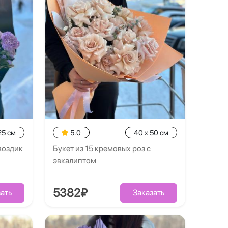
25 см
5.0
40 x 50 см
гвоздик
Букет из 15 кремовых роз с
эвкалиптом
5382₽
ать
Заказать