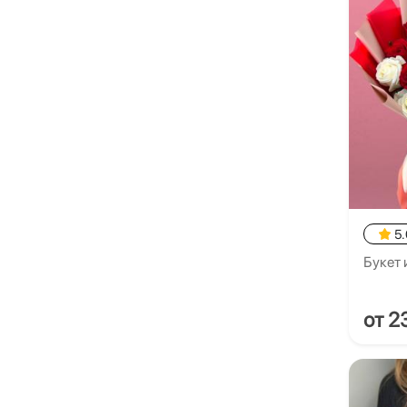
5.
Букет 
от 2