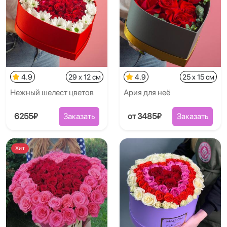
4.9
29 x 12 см
4.9
25 x 15 см
Нежный шелест цветов
Ария для неё
6255₽
Заказать
от 3485₽
Заказать
Хит