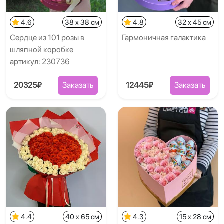
4.6
38 x 38 см
4.8
32 x 45 см
Сердце из 101 розы в
Гармоничная галактика
шляпной коробке
артикул: 230736
20325₽
Заказать
12445₽
Заказать
4.4
40 x 65 см
4.3
15 x 28 см