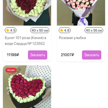
4.5
40 x 50 см
4.8
40 x 55 см
Букет 101 роза (Кения) в
Розовая улыбка
виде Сердца № 123552
11199₽
Заказать
21007₽
Заказать
Акция