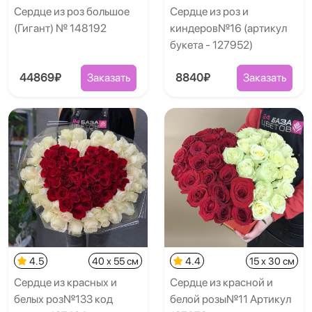
Сердце из роз большое
Сердце из роз и
(Гигант) № 148192
киндеров№16 (артикул
букета - 127952)
44869₽
Заказать
8840₽
Заказать
4.5
40 x 55 см
4.4
15 x 30 см
Сердце из красных и
Сердце из красной и
белых роз№133 код
белой розы№11 Артикул