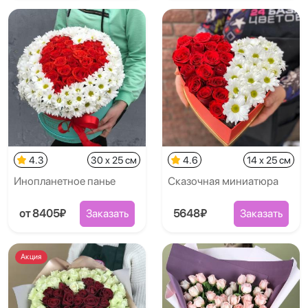
4.3
30 x 25 см
4.6
14 x 25 см
Инопланетное панье
Сказочная миниатюра
от 8405₽
Заказать
5648₽
Заказать
Акция