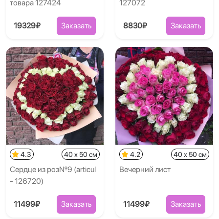
товара 127424
127072
19329₽
Заказать
8830₽
Заказать
4.3
40 x 50 см
4.2
40 x 50 см
Сердце из роз№9 (articul
Вечерний лист
- 126720)
11499₽
Заказать
11499₽
Заказать