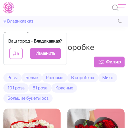
Владикавказ
Главная
Сердца
Ваш город -
Владикавказ
?
Сердце из роз в коробке
Да
Изменить
Фильтр
Розы
Белые
Розовые
В коробках
Микс
101 роза
51 роза
Красные
Большие букеты роз