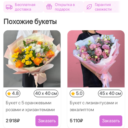
Бесплатная
Открытка в
Гарантия
доставка
подарок
свежести
Похожие букеты
4.8
40 x 40 см
5.0
45 x 40 см
Букет с 5 оранжевыми
Букет с лизиантусами и
розами и хризантемами
эвкалиптом
2 918₽
Заказать
5 110₽
Заказать