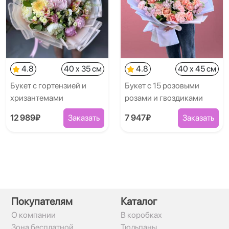
4.8
40 x 35 см
4.8
40 x 45 см
Букет с гортензией и
Букет с 15 розовыми
хризантемами
розами и гвоздиками
12 989₽
Заказать
7 947₽
Заказать
Покупателям
Каталог
О компании
В коробках
Зона бесплатной
Тюльпаны