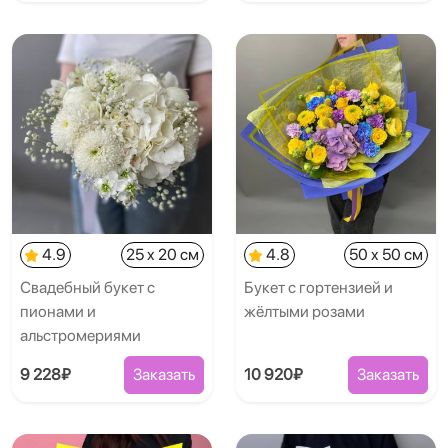
4.9
25 x 20 см
4.8
50 x 50 см
Свадебный букет с
Букет с гортензией и
пионами и
жёлтыми розами
альстромериями
9 228₽
Заказать
10 920₽
Заказать