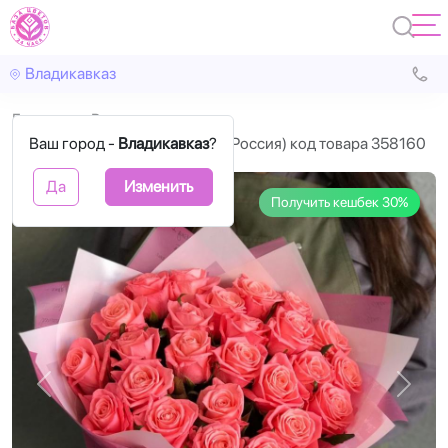
Владикавказ
Главная
Розы
Ваш город -
Розовые розы 50 см 25 шт. (Россия) код товара 358160
Владикавказ
?
Да
Изменить
Получить кешбек 30%
Назад
Впере