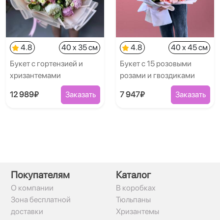
4.8
40 x 35 см
4.8
40 x 45 см
Букет с гортензией и
Букет с 15 розовыми
хризантемами
розами и гвоздиками
12 989₽
Заказать
7 947₽
Заказать
Покупателям
Каталог
О компании
В коробках
Зона бесплатной
Тюльпаны
доставки
Хризантемы