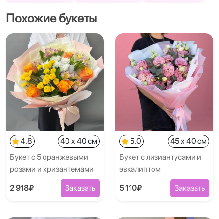
Похожие букеты
4.8
40 x 40 см
5.0
45 x 40 см
Букет с 5 оранжевыми
Букет с лизиантусами и
розами и хризантемами
эвкалиптом
2 918₽
Заказать
5 110₽
Заказать