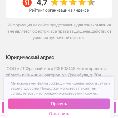
Рейтинг организации в яндексе
Информация на сайте представлена для ознакомления
и не является офертой; все права защищены, действуют
условия публичной оферты.
Юридический адрес
ООО «ИТ Франчайзинг» РФ 603148 Нижегородская
область, г. Нижний Новгород, ул. Джамбула, д. 30А
Мы используем файлы cookie для улучшения работы сайта и
© 2017-2026г, База Цветов 24.ру
вашего удобства.
Продолжая использовать сайт, вы
Политика конфиденциальности
соглашаетесь с
настройками использования cookies.
Публичная оферта
Принять
Принимаем к оплате
В корзину
Отклонить