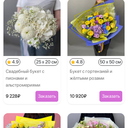
4.9
25 x 20 см
4.8
50 x 50 см
Свадебный букет с
Букет с гортензией и
пионами и
жёлтыми розами
альстромериями
9 228₽
Заказать
10 920₽
Заказать